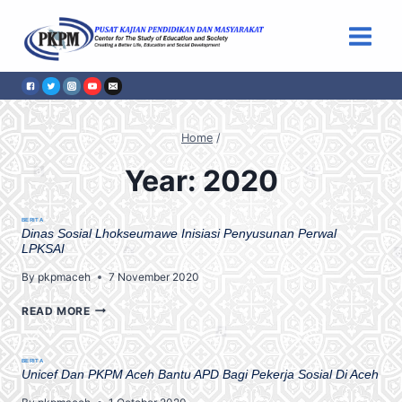
Skip
to
content
Home
/
Year: 2020
BERITA
Dinas Sosial Lhokseumawe Inisiasi Penyusunan Perwal
LPKSAI
By
pkpmaceh
7 November 2020
READ MORE
BERITA
Unicef Dan PKPM Aceh Bantu APD Bagi Pekerja Sosial Di Aceh