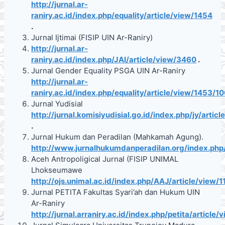
http://jurnal.ar-
raniry.ac.id/index.php/equality/article/view/1454
.
Jurnal Ijtimai (FISIP UIN Ar-Raniry)
http://jurnal.ar-
raniry.ac.id/index.php/JAI/article/view/3460
.
Jurnal Gender Equality PSGA UIN Ar-Raniry
http://jurnal.ar-
raniry.ac.id/index.php/equality/article/view/1453/1
Jurnal Yudisial
http://jurnal.komisiyudisial.go.id/index.php/jy/artic
.
Jurnal Hukum dan Peradilan (Mahkamah Agung).
http://www.jurnalhukumdanperadilan.org/index.php/
Aceh Antropoligical Jurnal (FISIP UNIMAL
Lhokseumawe
http://ojs.unimal.ac.id/index.php/AAJ/article/view/1
Jurnal PETITA Fakultas Syari’ah dan Hukum UIN
Ar-Raniry
http://jurnal.arraniry.ac.id/index.php/petita/article