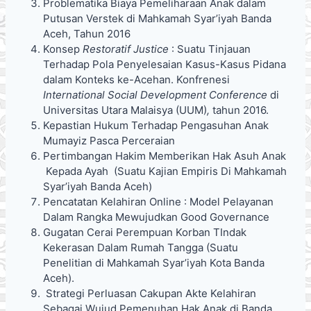
Problematika Biaya Pemeliharaan Anak dalam
Putusan Verstek di Mahkamah Syar’iyah Banda
Aceh, Tahun 2016
Konsep
Restoratif Justice
: Suatu Tinjauan
Terhadap Pola Penyelesaian Kasus-Kasus Pidana
dalam Konteks ke-Acehan. Konfrenesi
International Social Development Conference
di
Universitas Utara Malaisya (UUM)
,
tahun 2016.
Kepastian Hukum Terhadap Pengasuhan Anak
Mumayiz Pasca Perceraian
Pertimbangan Hakim Memberikan Hak Asuh Anak
Kepada Ayah (Suatu Kajian Empiris Di Mahkamah
Syar’iyah Banda Aceh)
Pencatatan Kelahiran Online : Model Pelayanan
Dalam Rangka Mewujudkan Good Governance
Gugatan Cerai Perempuan Korban TIndak
Kekerasan Dalam Rumah Tangga (Suatu
Penelitian di Mahkamah Syar’iyah Kota Banda
Aceh).
Strategi Perluasan Cakupan Akte Kelahiran
Sebagai Wujud Pemenuhan Hak Anak di Banda