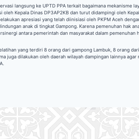
bservasi langsung ke UPTD PPA terkait bagaimana mekanisme la
asi oleh Kepala Dinas DP3AP2KB dan turut didampingi oleh Kep
akukan apresiasi yang telah diinisiasi oleh PKPM Aceh deng
erlindungan anak di tingkat Gampong. Karena pemenuhan hak an
rsinergi antara pemerintah dan masyarakat dalam pemenuhan h
pelatihan yang terdiri 8 orang dari gampong Lambuk, 8 orang d
ma juga dilakukan oleh daerah wilayah dampingan lainnya agar
PA.