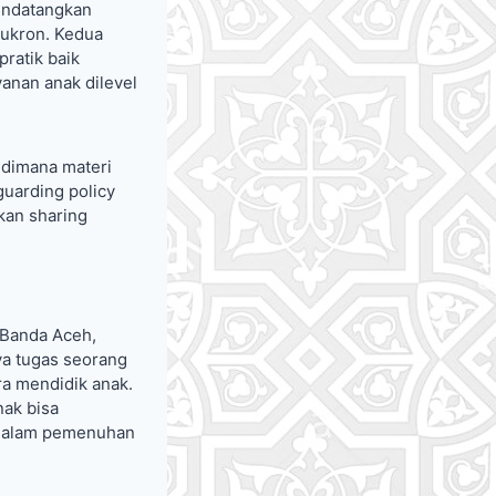
endatangkan
Sukron. Kedua
ratik baik
anan anak dilevel
 dimana materi
guarding policy
kan sharing
 Banda Aceh,
a tugas seorang
ra mendidik anak.
nak bisa
 dalam pemenuhan