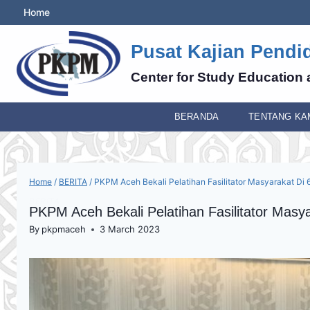
Skip
Home
to
content
Pusat Kajian Pendi
Center for Study Education 
BERANDA
TENTANG KA
Home
/
BERITA
/
PKPM Aceh Bekali Pelatihan Fasilitator Masyarakat Di 
BERITA
PKPM Aceh Bekali Pelatihan Fasilitator Masy
By
pkpmaceh
3 March 2023