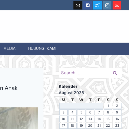
MEDIA
HUBUNGI KAMI
Search
for:
Kalender
an Anak
August 2026
M
T
W
T
F
S
S
1
2
3
4
5
6
7
8
9
10
11
12
13
14
15
16
17
18
19
20
21
22
23