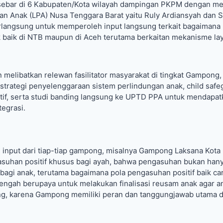
tersebar di 6 Kabupaten/Kota wilayah dampingan PKPM dengan m
gan Anak (LPA) Nusa Tenggara Barat yaitu Ruly Ardiansyah dan 
erlangsung untuk memperoleh input langsung terkait bagaimana p
 baik di NTB maupun di Aceh terutama berkaitan mekanisme lay
 melibatkan relewan fasilitator masyarakat di tingkat Gampong,
i strategi penyelenggaraan sistem perlindungan anak, child safe
tif, serta studi banding langsung ke UPTD PPA untuk mendapat
egrasi.
 input dari tiap-tiap gampong, misalnya Gampong Laksana Kota
uhan positif khusus bagi ayah, bahwa pengasuhan bukan hany
 bagi anak, terutama bagaimana pola pengasuhan positif baik ca
ngah berupaya untuk melakukan finalisasi reusam anak agar a
ong, karena Gampong memiliki peran dan tanggungjawab utama