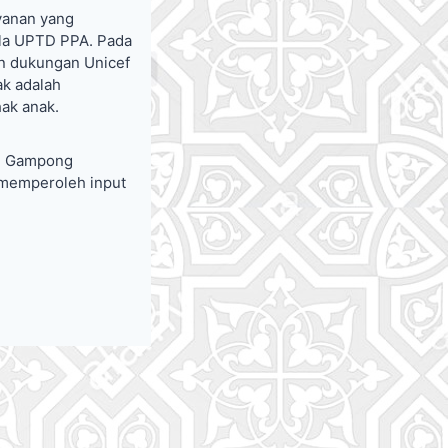
yanan yang
ala UPTD PPA. Pada
an dukungan Unicef
ak adalah
ak anak.
ari Gampong
 memperoleh input