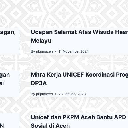
agan,
Ucapan Selamat Atas Wisuda Hasnu
Melayu
By
pkpmaceh
11 November 2024
ngan
Mitra Kerja UNICEF Koordinasi Pr
si
DP3A
By
pkpmaceh
28 January 2023
Unicef dan PKPM Aceh Bantu APD 
AN
Sosial di Aceh