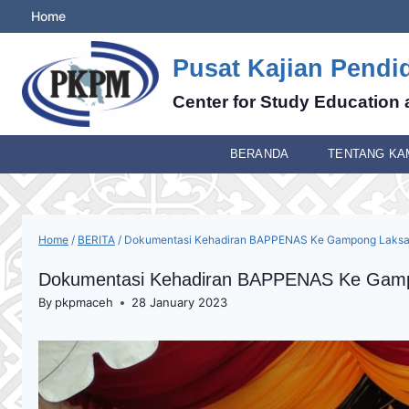
Skip
Home
to
content
Pusat Kajian Pendi
Center for Study Education 
BERANDA
TENTANG KA
Home
/
BERITA
/
Dokumentasi Kehadiran BAPPENAS Ke Gampong Laks
BERITA
Dokumentasi Kehadiran BAPPENAS Ke Gam
By
pkpmaceh
28 January 2023